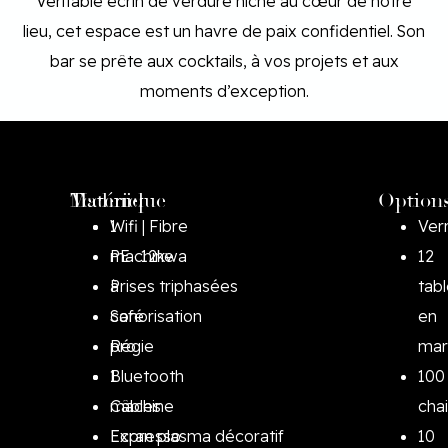
Véritable écrin de verdure niché au cœur de notre
lieu, cet espace est un havre de paix confidentiel. Son
bar se prête aux cocktails, à vos projets et aux
moments d’exception.
Matériel
Technique
Option
1
Wifi | Fibre
Ver
machine
PE · 12kwa
12
à
Prises triphasées
tab
café
Sonorisation
en
pro
Régie
mar
1
Bluetooth
100
machine
Câbles
cha
Expresso
Ecran plasma décoratif
10