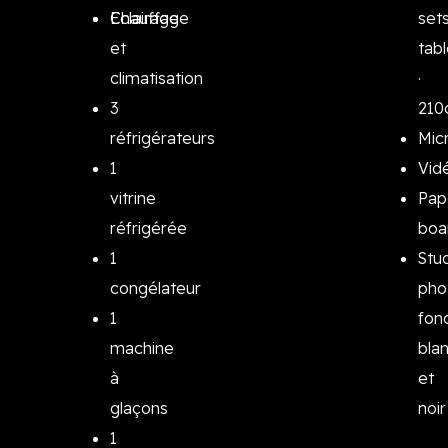
Chauffage
Eclairage
set
et
tab
climatisation
·
3
210
réfrigérateurs
Mic
1
Vid
vitrine
Pap
réfrigérée
boa
1
Stu
congélateur
pho
1
fon
machine
bla
à
et
glaçons
noir
1